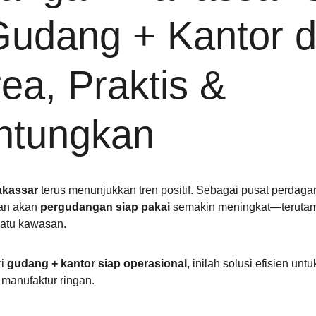
Gudang + Kantor 
ea, Praktis & 
ntungkan
kassar
 terus menunjukkan tren positif. Sebagai pusat perdagan
an akan 
pergudangan
 siap pakai
 semakin meningkat—teruta
satu kawasan.
i 
gudang + kantor siap operasional
, inilah solusi efisien untuk
n manufaktur ringan.