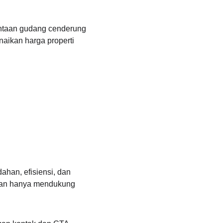
intaan gudang cenderung 
naikan harga properti 
han, efisiensi, dan 
bukan hanya mendukung 