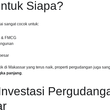
ntuk Siapa?
ai sangat cocok untuk:
ko & FMCG
bangunan
 besar
k di Makassar yang terus naik, properti pergudangan juga sang
ngka panjang
.
Investasi Pergudang
ar